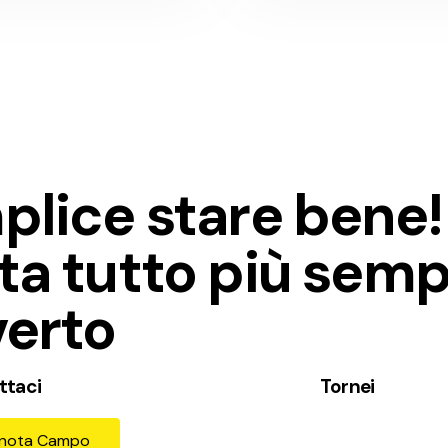
plice stare bene!
ta tutto più semp
verto
ttaci
Tornei
enota Campo