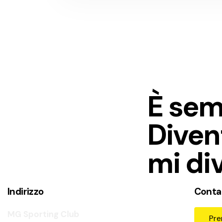
È sem
Diven
mi di
Indirizzo
Conta
MG Sporting Club
Pr