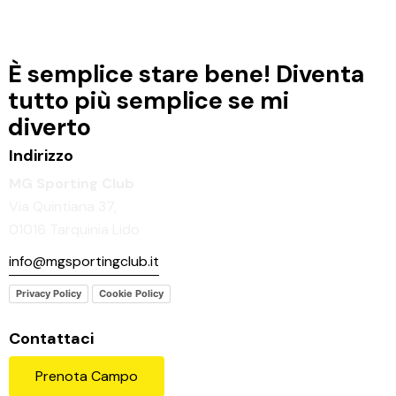
È semplice stare bene!
Diventa
tutto più semplice se mi
diverto
Indirizzo
MG Sporting Club
Via Quintiana 37,
01016 Tarquinia Lido
info@mgsportingclub.it
Privacy Policy
Cookie Policy
Contattaci
Prenota Campo