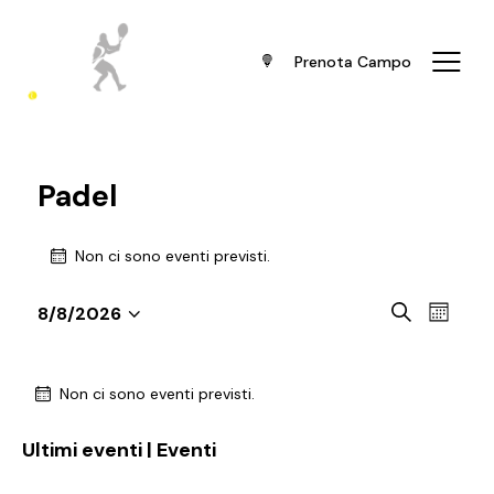
Prenota Campo
Padel
Non ci sono eventi previsti.
E
E
C
8/8/2026
M
v
S
v
e
e
r
e
e
e
C
s
c
n
e
l
Non ci sono eventi previsti.
n
a
a
t
e
t
l
o
Ultimi eventi | Eventi
z
i
e
V
i
R
n