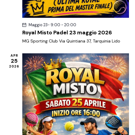
g
a
z
i
Maggio 23- 9:00
-
20:00
Royal Misto Padel 23 maggio 2026
o
n
MG Sporting Club
Via Quintiana 37, Tarquinia Lido
e
APR
25
2026