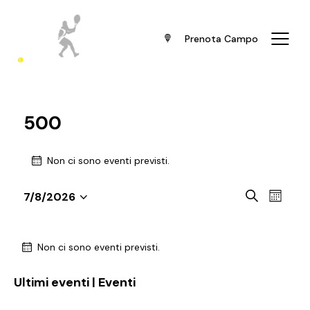
Prenota Campo
500
Non ci sono eventi previsti.
E
E
C
7/8/2026
M
v
S
v
e
e
r
e
e
e
C
s
c
n
e
l
Non ci sono eventi previsti.
n
a
a
t
e
t
l
o
Ultimi eventi | Eventi
z
i
e
V
i
R
n