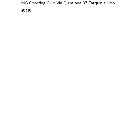
g
MG Sporting Club
Via Quintiana 37, Tarquinia Lido
a
€25
z
i
o
n
e