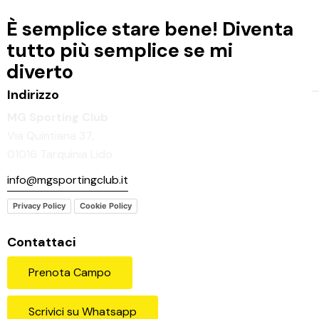
È semplice stare bene!
Diventa
tutto più semplice se mi
diverto
Indirizzo
MG Sporting Club
Via Quintiana 37,
01016 Tarquinia Lido
info@mgsportingclub.it
Privacy Policy
Cookie Policy
Contattaci
Prenota Campo
Scrivici su Whatsapp