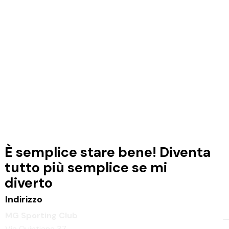
g
a
z
i
o
n
e
È semplice stare bene!
Diventa
tutto più semplice se mi
diverto
Indirizzo
MG Sporting Club
Via Quintiana 37,