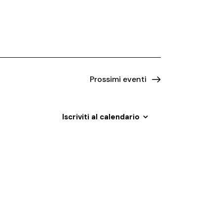
n
t
o
V
i
Prossimi eventi
s
t
Iscriviti al calendario
e
N
a
v
i