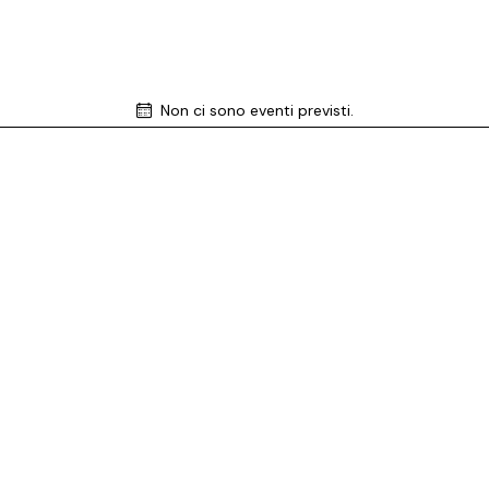
Non ci sono eventi previsti.
N
o
t
i
c
e