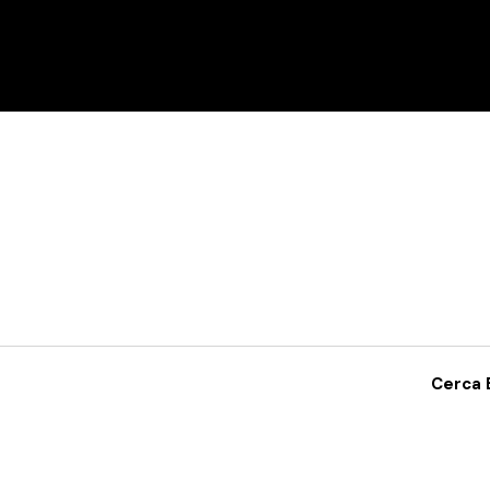
me
Centro Sportivo
Tornei
Royal League 2.0
New
Cerca 