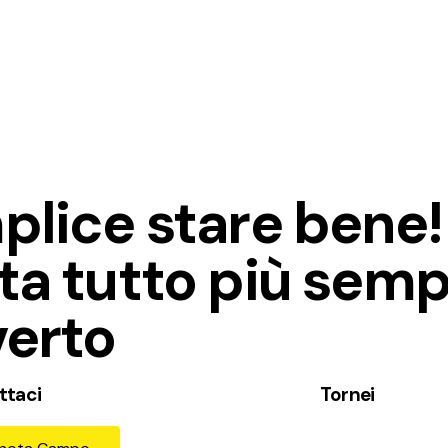
plice stare bene!
ta tutto più semp
verto
ttaci
Tornei