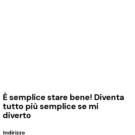
g
a
z
i
o
n
e
È semplice stare bene!
Diventa
tutto più semplice se mi
diverto
Indirizzo