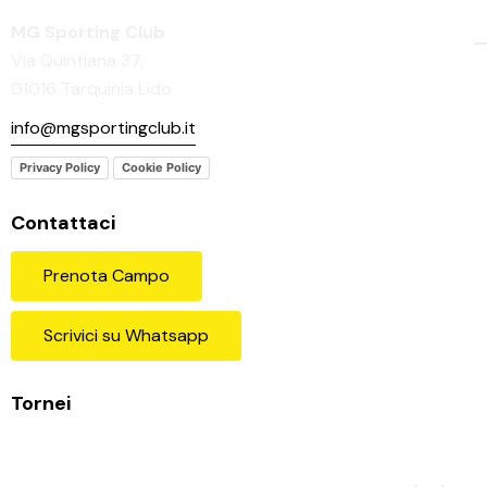
MG Sporting Club
Via Quintiana 37,
01016 Tarquinia Lido
info@mgsportingclub.it
Privacy Policy
Cookie Policy
Contattaci
Prenota Campo
Scrivici su Whatsapp
Tornei