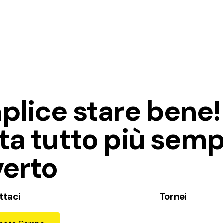
plice stare bene!
ta tutto più semp
verto
ttaci
Tornei