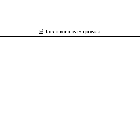
Non ci sono eventi previsti.
N
o
t
i
c
e