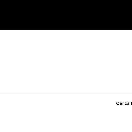
me
Centro Sportivo
Tornei
Royal League 2.0
New
Cerca 