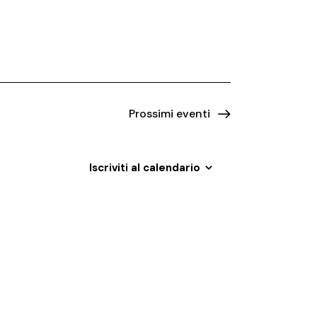
n
t
o
V
i
Prossimi eventi
s
t
Iscriviti al calendario
e
N
a
v
i